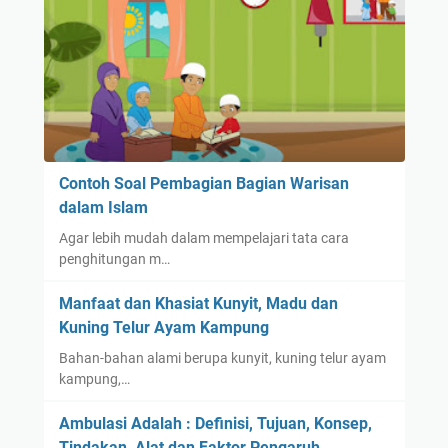
Contoh Soal Pembagian Bagian Warisan
dalam Islam
Agar lebih mudah dalam mempelajari tata cara
penghitungan m…
Manfaat dan Khasiat Kunyit, Madu dan
Kuning Telur Ayam Kampung
Bahan-bahan alami berupa kunyit, kuning telur ayam
kampung,…
Ambulasi Adalah : Definisi, Tujuan, Konsep,
Tindakan, Alat dan Faktor Pengaruh