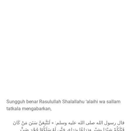
Sungguh benar Rasulullah Shalallahu ‘alaihi wa sallam
tatkala mengabarkan,
قال رسول الله صلى الله عليه وسلم: « لَتَتَّبِعَنَّ سَنَنَ مَنْ كَانَ
قَبْلَكُمْ شِبْرًا بِشِبْرٍ وَذِرَاعًا بِذِرَاعٍ، حَتَّى لَوْ سَلَكُوْا جُحْرَ ضَبٍّ