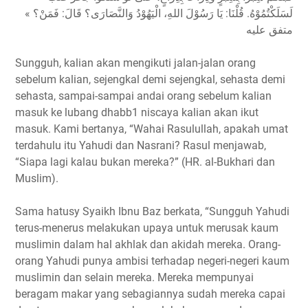
لَسَلَكْتُمُوْهُ. قُلْنَا: يَا رَسُوْلَ اللهِ، الْيَهُوْدُ وَالنَّصَارَى؟ قَالَ: فَمَنْ؟ »
متفق عليه
Sungguh, kalian akan mengikuti jalan-jalan orang
sebelum kalian, sejengkal demi sejengkal, sehasta demi
sehasta, sampai-sampai andai orang sebelum kalian
masuk ke lubang dhabb1 niscaya kalian akan ikut
masuk. Kami bertanya, “Wahai Rasulullah, apakah umat
terdahulu itu Yahudi dan Nasrani? Rasul menjawab,
“Siapa lagi kalau bukan mereka?” (HR. al-Bukhari dan
Muslim).
Sama hatusy Syaikh Ibnu Baz berkata, “Sungguh Yahudi
terus-menerus melakukan upaya untuk merusak kaum
muslimin dalam hal akhlak dan akidah mereka. Orang-
orang Yahudi punya ambisi terhadap negeri-negeri kaum
muslimin dan selain mereka. Mereka mempunyai
beragam makar yang sebagiannya sudah mereka capai