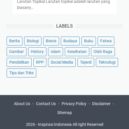
Larutan Topikal Larutan topikal adalah larutan yang
biasany…
LABELS
Berita
Biologi
Bisnis
Budaya
Buku
Fatwa
Gambar
History
Islam
Kesehatan
Olah Raga
Pendidikan
RPP
Social Media
Tajwid
Teknologi
Tips dan Triks
About Us
Contact Us
Privacy Policy
Disclaimer
Sitemap
2026
-
Inspirasi Indonesia
All right Reserved