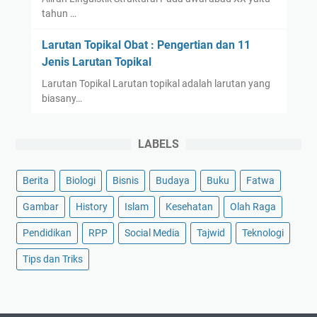
tahun …
Larutan Topikal Obat : Pengertian dan 11
Jenis Larutan Topikal
Larutan Topikal Larutan topikal adalah larutan yang
biasany…
LABELS
Berita
Biologi
Bisnis
Budaya
Buku
Fatwa
Gambar
History
Islam
Kesehatan
Olah Raga
Pendidikan
RPP
Social Media
Tajwid
Teknologi
Tips dan Triks