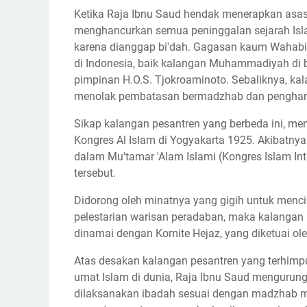
Ketika Raja Ibnu Saud hendak menerapkan asas
menghancurkan semua peninggalan sejarah Isla
karena dianggap bi'dah. Gagasan kaum Wahabi
di Indonesia, baik kalangan Muhammadiyah di
pimpinan H.O.S. Tjokroaminoto. Sebaliknya, k
menolak pembatasan bermadzhab dan penghanc
Sikap kalangan pesantren yang berbeda ini, me
Kongres Al Islam di Yogyakarta 1925. Akibatnya
dalam Mu'tamar 'Alam Islami (Kongres Islam I
tersebut.
Didorong oleh minatnya yang gigih untuk menc
pelestarian warisan peradaban, maka kalangan 
dinamai dengan Komite Hejaz, yang diketuai o
Atas desakan kalangan pesantren yang terhimpu
umat Islam di dunia, Raja Ibnu Saud mengurung
dilaksanakan ibadah sesuai dengan madzhab me