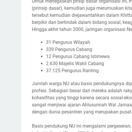
Untuk menegaskan prisip dasar organisasi ini,
(prinsip dasar), kemudian juga merumuskan kit
tersebut kemudian diejawantahkan dalam Khitta
berpikir dan bertindak dalam bidang sosial, kea
Hingga akhir tahun 2000, jaringan organisasi N
31 Pengurus Wilayah
339 Pengurus Cabang
12 Pengurus Cabang Istimewa
2.630 Majelis Wakil Cabang
37.125 Pengurus Ranting
Jumlah warga NU atau basis pendukungnya diper
profesi. Sebagian besar dari mereka adalah raky
kohesifitas yang tinggi karena secara sosial-e
sangat menjiwai ajaran Ahlusunnah Wal Jamaa
dengan dunia pesantren yang merupakan pusat 
Basis pendukung NU ini mengalami pergesera