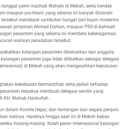
 tunggal yakni mazhab Wahabi di Mekah, serta hendak
m maupun pra-Islam, yang selama ini banyak diziarahi
 tersebut mendapat sambutan hangat dari kaum modernis
 bawah pimpinan Ahmad Dahlan, maupun PSII di bahwah
alangan pesantren yang selama ini membela keberagaman,
uran warisan peradaban tersebut.
nyebabkan kalangan pesantren dikeluarkan dari anggota
 kalangan pesantren juga tidak dilibatkan sebagai delegasi
nternasional) di Mekah yang akan mengesahkan keputusan
iptakan kebebasan bermadzhab serta peduli terhadap
pesantren terpaksa membuat delegasi sendiri yang
leh KH. Wahab Hasbullah.
n dalam Komite Hejaz, dan tantangan dari segala penjuru
kan niatnya. Hasilnya hingga saat ini di Mekah bebas
reka masing-masing. Itulah peran internasional kalangan