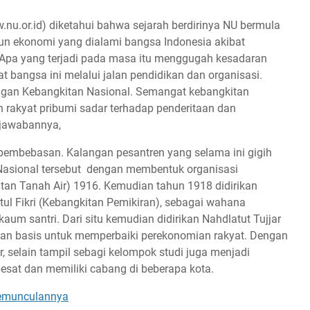
nu.or.id) diketahui bahwa sejarah berdirinya NU bermula
pun ekonomi yang dialami bangsa Indonesia akibat
 Apa yang terjadi pada masa itu menggugah kesadaran
 bangsa ini melalui jalan pendidikan dan organisasi.
ngan Kebangkitan Nasional. Semangat kebangkitan
rakyat pribumi sadar terhadap penderitaan dan
i jawabannya,
 pembebasan. Kalangan pesantren yang selama ini gigih
Nasional tersebut dengan membentuk organisasi
itan Tanah Air) 1916. Kemudian tahun 1918 didirikan
tul Fikri (Kebangkitan Pemikiran), sebagai wahana
aum santri. Dari situ kemudian didirikan Nahdlatut Tujjar
ikan basis untuk memperbaiki perekonomian rakyat. Dengan
r, selain tampil sebagi kelompok studi juga menjadi
sat dan memiliki cabang di beberapa kota.
 Kemunculannya