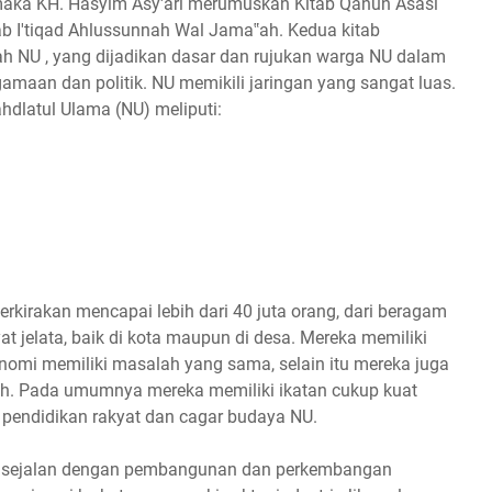
 maka KH. Hasyim Asy'ari merumuskan Kitab Qanun Asasi
ab I'tiqad Ahlussunnah Wal Jama‟ah. Kedua kitab
h NU , yang dijadikan dasar dan rujukan warga NU dalam
gamaan dan politik. NU memikili jaringan yang sangat luas.
ahdlatul Ulama (NU) meliputi:
kirakan mencapai lebih dari 40 juta orang, dari beragam
at jelata, baik di kota maupun di desa. Mereka memiliki
konomi memiliki masalah yang sama, selain itu mereka juga
h. Pada umumnya mereka memiliki ikatan cukup kuat
pendidikan rakyat dan cagar budaya NU.
n, sejalan dengan pembangunan dan perkembangan