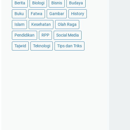
Berita
Biologi
Bisnis
Budaya
Buku
Fatwa
Gambar
History
Islam
Kesehatan
Olah Raga
Pendidikan
RPP
Social Media
Tajwid
Teknologi
Tips dan Triks