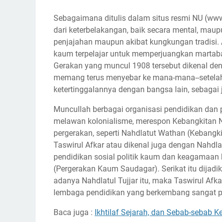
Sebagaimana ditulis dalam situs resmi NU (www.
dari keterbelakangan, baik secara mental, mau
penjajahan maupun akibat kungkungan tradisi.
kaum terpelajar untuk memperjuangkan martabat
Gerakan yang muncul 1908 tersebut dikenal de
memang terus menyebar ke mana-mana--setelah 
ketertinggalannya dengan bangsa lain, sebaga
Muncullah berbagai organisasi pendidikan dan
melawan kolonialisme, merespon Kebangkitan 
pergerakan, seperti Nahdlatut Wathan (Kebangk
Taswirul Afkar atau dikenal juga dengan Nahdla
pendidikan sosial politik kaum dan keagamaan k
(Pergerakan Kaum Saudagar). Serikat itu dijad
adanya Nahdlatul Tujjar itu, maka Taswirul Afka
lembaga pendidikan yang berkembang sangat pe
Baca juga :
Ikhtilaf Sejarah, dan Sebab-sebab