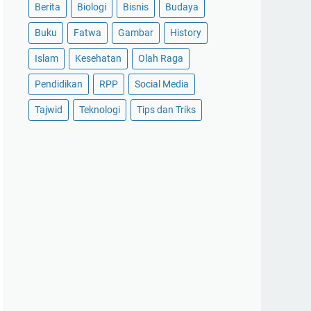
Berita
Biologi
Bisnis
Budaya
Buku
Fatwa
Gambar
History
Islam
Kesehatan
Olah Raga
Pendidikan
RPP
Social Media
Tajwid
Teknologi
Tips dan Triks