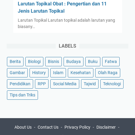
Larutan Topikal Obat : Pengertian dan 11
Jenis Larutan Topikal
Larutan Topikal Larutan topikal adalah larutan yang
biasany…
LABELS
Berita
Biologi
Bisnis
Budaya
Buku
Fatwa
Gambar
History
Islam
Kesehatan
Olah Raga
Pendidikan
RPP
Social Media
Tajwid
Teknologi
Tips dan Triks
About Us
Contact Us
Privacy Policy
Disclaimer