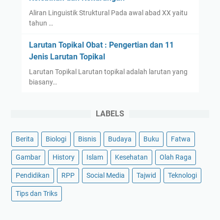
Aliran Linguistik Struktural Pada awal abad XX yaitu
tahun …
Larutan Topikal Obat : Pengertian dan 11
Jenis Larutan Topikal
Larutan Topikal Larutan topikal adalah larutan yang
biasany…
LABELS
Berita
Biologi
Bisnis
Budaya
Buku
Fatwa
Gambar
History
Islam
Kesehatan
Olah Raga
Pendidikan
RPP
Social Media
Tajwid
Teknologi
Tips dan Triks