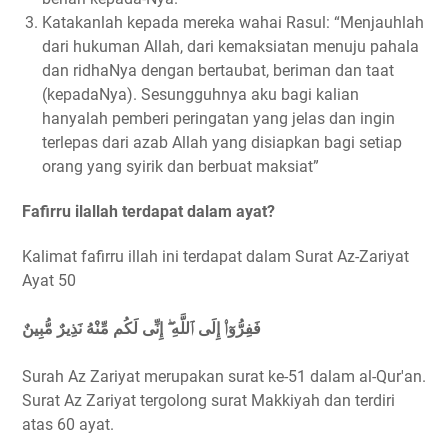
Katakanlah kepada mereka wahai Rasul: “Menjauhlah
dari hukuman Allah, dari kemaksiatan menuju pahala
dan ridhaNya dengan bertaubat, beriman dan taat
(kepadaNya). Sesungguhnya aku bagi kalian
hanyalah pemberi peringatan yang jelas dan ingin
terlepas dari azab Allah yang disiapkan bagi setiap
orang yang syirik dan berbuat maksiat”
Fafirru ilallah terdapat dalam ayat?
Kalimat fafirru illah ini terdapat dalam Surat Az-Zariyat
Ayat 50
فَفِرُّوٓا۟ إِلَى ٱللَّهِ ۖ إِنِّى لَكُم مِّنْهُ نَذِيرٌ مُّبِينٌ
Surah Az Zariyat merupakan surat ke-51 dalam al-Qur'an.
Surat Az Zariyat tergolong surat Makkiyah dan terdiri
atas 60 ayat.