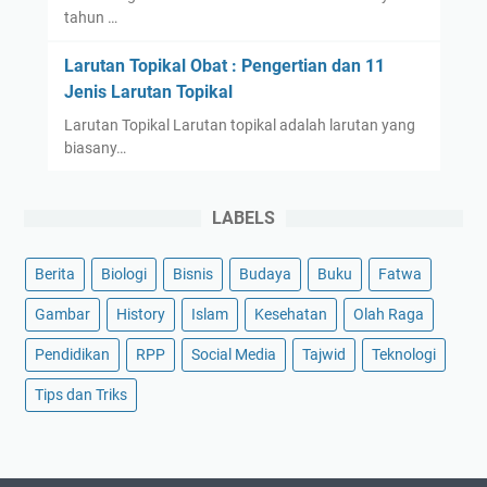
tahun …
Larutan Topikal Obat : Pengertian dan 11
Jenis Larutan Topikal
Larutan Topikal Larutan topikal adalah larutan yang
biasany…
LABELS
Berita
Biologi
Bisnis
Budaya
Buku
Fatwa
Gambar
History
Islam
Kesehatan
Olah Raga
Pendidikan
RPP
Social Media
Tajwid
Teknologi
Tips dan Triks