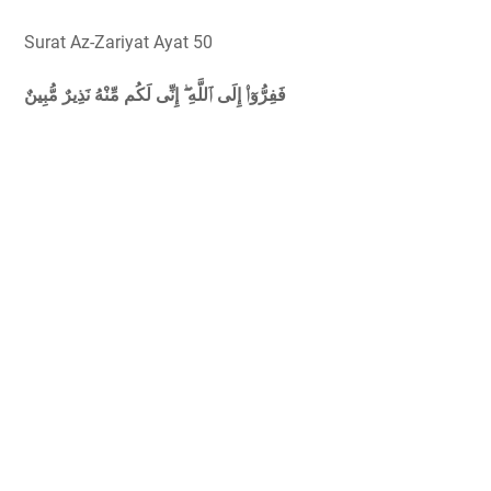
Surat Az-Zariyat Ayat 50
فَفِرُّوٓا۟ إِلَى ٱللَّهِ ۖ إِنِّى لَكُم مِّنْهُ نَذِيرٌ مُّبِينٌ