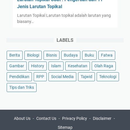
Jenis Larutan Topikal
Larutan Topikal Larutan topikal adalah larutan yang
biasany…
LABELS
Berita
Biologi
Bisnis
Budaya
Buku
Fatwa
Gambar
History
Islam
Kesehatan
Olah Raga
Pendidikan
RPP
Social Media
Tajwid
Teknologi
Tips dan Triks
About Us
Contact Us
Privacy Policy
Disclaimer
Sitemap