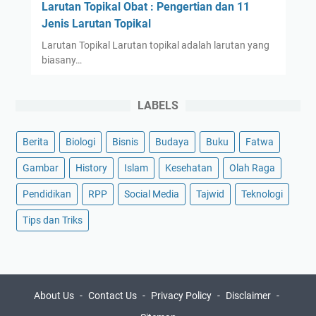
Larutan Topikal Obat : Pengertian dan 11
Jenis Larutan Topikal
Larutan Topikal Larutan topikal adalah larutan yang
biasany…
LABELS
Berita
Biologi
Bisnis
Budaya
Buku
Fatwa
Gambar
History
Islam
Kesehatan
Olah Raga
Pendidikan
RPP
Social Media
Tajwid
Teknologi
Tips dan Triks
About Us
Contact Us
Privacy Policy
Disclaimer