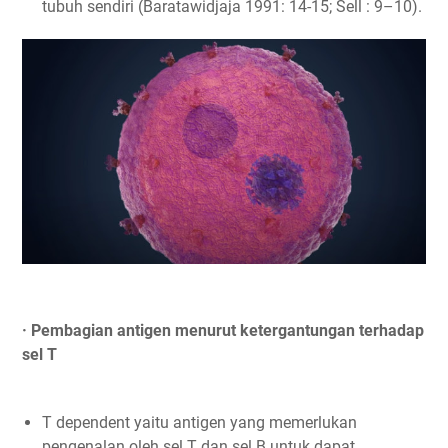
tubuh sendiri (Baratawidjaja 1991: 14-15; Sell : 9–10).
· Pembagian antigen menurut ketergantungan terhadap
sel T
T dependent yaitu antigen yang memerlukan
pengenalan oleh sel T dan sel B untuk dapat