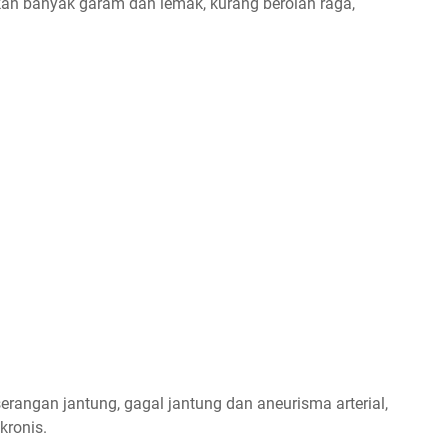
kan banyak garam dan lemak, kurang berolah raga,
serangan jantung, gagal jantung dan aneurisma arterial,
kronis.