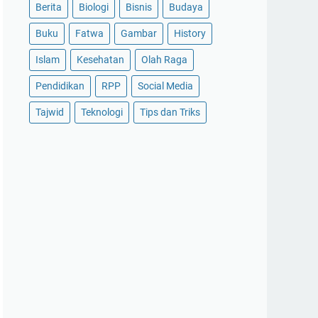
Berita
Biologi
Bisnis
Budaya
Buku
Fatwa
Gambar
History
Islam
Kesehatan
Olah Raga
Pendidikan
RPP
Social Media
Tajwid
Teknologi
Tips dan Triks