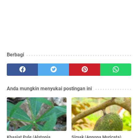
Berbagi
Anda mungkin menyukai postingan ini
Khasiat Pule (Alstonia
Sirsak (Annona Muricata),