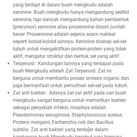
yang terdapt di dalam buah mengkudu adalah
xeronine. Buah mengkudu hanya mengandung sedikit
xeronine, tapi banyak mengandung bahan pembentuk
(precursor) xeronine alias proxeronine dalam jumlah
besar. Proxeronine adalah sejenis asam nukleat
seperti koloid-koloid lainnya. Xeronine diserap sel-sel
tubuh untuk mengaktifkan protein-protein yang tidak
aktif, mengatur struktur dan bentuk sel yang aktif.
Terpenoid : Kandungan lainnya yang terdapat pada
buah Mengkudu adalah Zat Terpenoid. Zat ini
berguna untuk membantu proses sintesis organic dan
juga bermanfaat untuk pemulihan sel-sel pada tubuh.
Zat anti bakteri : Adanya zat-zat aktif pada sari buah
mengkudu sangat berguna untuk mematikan bakteri
sebagai penyebab infeksi, misalnya adalah
Pseudomonas aeruginosa, Staphylococcus aureus,
Protens morganii, Escherichia coli dan Bacillus
subtilis. Zat anti bakteri yang terda[at dalam
kandungan buah Mengkudu tersebut juga berguna