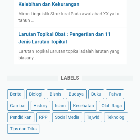
Kelebihan dan Kekurangan
Aliran Linguistik Struktural Pada awal abad XX yaitu
tahun …
Larutan Topikal Obat : Pengertian dan 11
Jenis Larutan Topikal
Larutan Topikal Larutan topikal adalah larutan yang
biasany…
LABELS
Berita
Biologi
Bisnis
Budaya
Buku
Fatwa
Gambar
History
Islam
Kesehatan
Olah Raga
Pendidikan
RPP
Social Media
Tajwid
Teknologi
Tips dan Triks