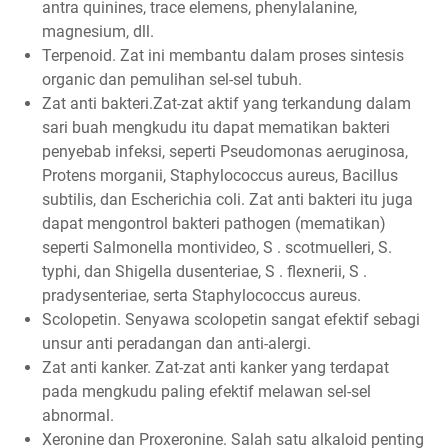
antra quinines, trace elemens, phenylalanine,
magnesium, dll.
Terpenoid. Zat ini membantu dalam proses sintesis
organic dan pemulihan sel-sel tubuh.
Zat anti bakteri.Zat-zat aktif yang terkandung dalam
sari buah mengkudu itu dapat mematikan bakteri
penyebab infeksi, seperti Pseudomonas aeruginosa,
Protens morganii, Staphylococcus aureus, Bacillus
subtilis, dan Escherichia coli. Zat anti bakteri itu juga
dapat mengontrol bakteri pathogen (mematikan)
seperti Salmonella montivideo, S . scotmuelleri, S.
typhi, dan Shigella dusenteriae, S . flexnerii, S .
pradysenteriae, serta Staphylococcus aureus.
Scolopetin. Senyawa scolopetin sangat efektif sebagi
unsur anti peradangan dan anti-alergi.
Zat anti kanker. Zat-zat anti kanker yang terdapat
pada mengkudu paling efektif melawan sel-sel
abnormal.
Xeronine dan Proxeronine. Salah satu alkaloid penting