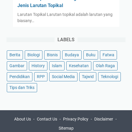
Jenis Larutan Topikal
Larutan Topikal Larutan topikal adalah larutan yang
biasany…
LABELS
Berita
Biologi
Bisnis
Budaya
Buku
Fatwa
Gambar
History
Islam
Kesehatan
Olah Raga
Pendidikan
RPP
Social Media
Tajwid
Teknologi
Tips dan Triks
About Us
Contact Us
Privacy Policy
Disclaimer
Sitemap