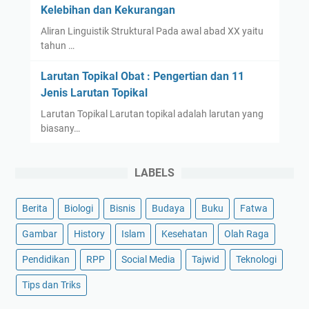
Kelebihan dan Kekurangan
Aliran Linguistik Struktural Pada awal abad XX yaitu
tahun …
Larutan Topikal Obat : Pengertian dan 11
Jenis Larutan Topikal
Larutan Topikal Larutan topikal adalah larutan yang
biasany…
LABELS
Berita
Biologi
Bisnis
Budaya
Buku
Fatwa
Gambar
History
Islam
Kesehatan
Olah Raga
Pendidikan
RPP
Social Media
Tajwid
Teknologi
Tips dan Triks