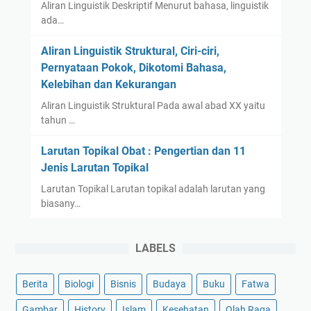
Aliran Linguistik Deskriptif Menurut bahasa, linguistik
ada…
Aliran Linguistik Struktural, Ciri-ciri,
Pernyataan Pokok, Dikotomi Bahasa,
Kelebihan dan Kekurangan
Aliran Linguistik Struktural Pada awal abad XX yaitu
tahun …
Larutan Topikal Obat : Pengertian dan 11
Jenis Larutan Topikal
Larutan Topikal Larutan topikal adalah larutan yang
biasany…
LABELS
Berita
Biologi
Bisnis
Budaya
Buku
Fatwa
Gambar
History
Islam
Kesehatan
Olah Raga