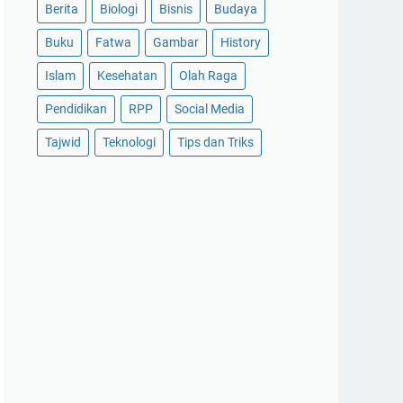
Berita
Biologi
Bisnis
Budaya
Buku
Fatwa
Gambar
History
Islam
Kesehatan
Olah Raga
Pendidikan
RPP
Social Media
Tajwid
Teknologi
Tips dan Triks