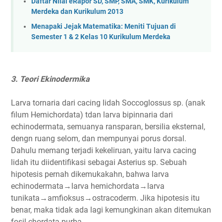
Daftar Nilai eRapor SD, SMP, SMA, SMK, Kurikulum
Merdeka dan Kurikulum 2013
Menapaki Jejak Matematika: Meniti Tujuan di
Semester 1 & 2 Kelas 10 Kurikulum Merdeka
3. Teori Ekinodermika
Larva tornaria dari cacing lidah Soccoglossus sp. (anak
filum Hemichordata) tdan larva bipinnaria dari
echinodermata, semuanya ransparan, bersilia eksternal,
dengn ruang selom, dan mempunyai porus dorsal.
Dahulu memang terjadi kekeliruan, yaitu larva cacing
lidah itu diidentifikasi sebagai Asterius sp. Sebuah
hipotesis pernah dikemukakahn, bahwa larva
echinodermata→larva hemichordata→larva
tunikata→amfioksus→ostracoderm. Jika hipotesis itu
benar, maka tidak ada lagi kemungkinan akan ditemukan
fosil chordata purba.