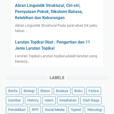
Aliran Linguistik Struktural, Ciri-ciri,
Pernyataan Pokok, Dikotomi Bahasa,
Kelebihan dan Kekurangan
Aliran Linguistik Struktural Pada awal abad XX yaitu
tahun …
Larutan Topikal Obat : Pengertian dan 11
Jenis Larutan Topikal
Larutan Topikal Larutan topikal adalah larutan yang
biasany…
LABELS
Berita
Biologi
Bisnis
Budaya
Buku
Fatwa
Gambar
History
Islam
Kesehatan
Olah Raga
Pendidikan
RPP
Social Media
Tajwid
Teknologi