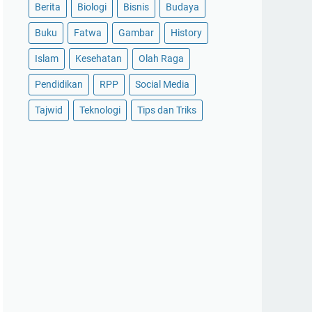
Berita
Biologi
Bisnis
Budaya
Buku
Fatwa
Gambar
History
Islam
Kesehatan
Olah Raga
Pendidikan
RPP
Social Media
Tajwid
Teknologi
Tips dan Triks