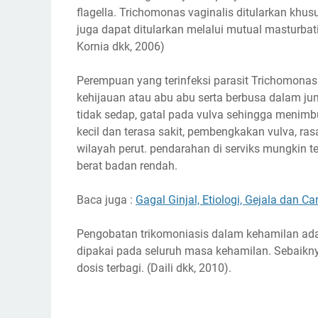
flagella. Trichomonas vaginalis ditularkan khus
juga dapat ditularkan melalui mutual masturbatio
Kornia dkk, 2006)
Perempuan yang terinfeksi parasit Trichomonas
kehijauan atau abu abu serta berbusa dalam ju
tidak sedap, gatal pada vulva sehingga menimbu
kecil dan terasa sakit, pembengkakan vulva, ra
wilayah perut. pendarahan di serviks mungkin t
berat badan rendah.
Baca juga :
Gagal Ginjal, Etiologi, Gejala dan C
Pengobatan trikomoniasis dalam kehamilan ada
dipakai pada seluruh masa kehamilan. Sebaikny
dosis terbagi. (Daili dkk, 2010).