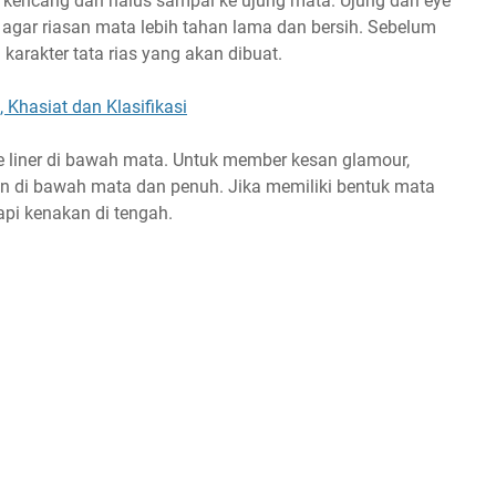
n kencang dan halus sampai ke ujung mata. Ujung dari eye
ir agar riasan mata lebih tahan lama dan bersih. Sebelum
 karakter tata rias yang akan dibuat.
 Khasiat dan Klasifikasi
ye liner di bawah mata. Untuk member kesan glamour,
kan di bawah mata dan penuh. Jika memiliki bentuk mata
tapi kenakan di tengah.