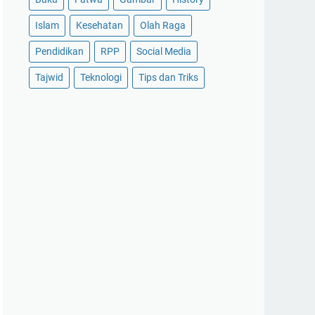
Islam
Kesehatan
Olah Raga
Pendidikan
RPP
Social Media
Tajwid
Teknologi
Tips dan Triks