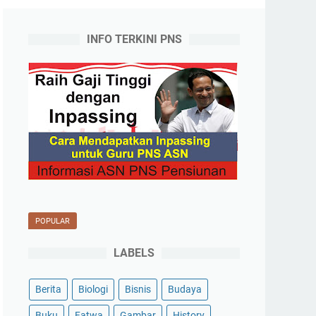
INFO TERKINI PNS
POPULAR
LABELS
Berita
Biologi
Bisnis
Budaya
Buku
Fatwa
Gambar
History