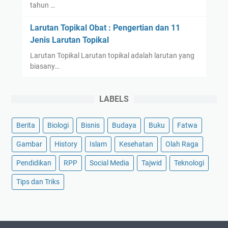
tahun …
Larutan Topikal Obat : Pengertian dan 11
Jenis Larutan Topikal
Larutan Topikal Larutan topikal adalah larutan yang
biasany…
LABELS
Berita
Biologi
Bisnis
Budaya
Buku
Fatwa
Gambar
History
Islam
Kesehatan
Olah Raga
Pendidikan
RPP
Social Media
Tajwid
Teknologi
Tips dan Triks