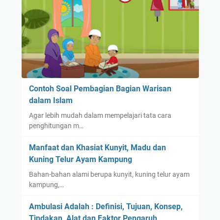
Contoh Soal Pembagian Bagian Warisan
dalam Islam
Agar lebih mudah dalam mempelajari tata cara
penghitungan m…
Manfaat dan Khasiat Kunyit, Madu dan
Kuning Telur Ayam Kampung
Bahan-bahan alami berupa kunyit, kuning telur ayam
kampung,…
Ambulasi Adalah : Definisi, Tujuan, Konsep,
Tindakan, Alat dan Faktor Pengaruh