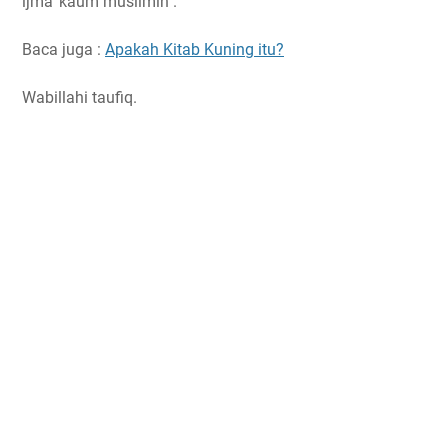
ijma' kaum muslimin".
Baca juga :
Apakah Kitab Kuning itu?
Wabillahi taufiq.