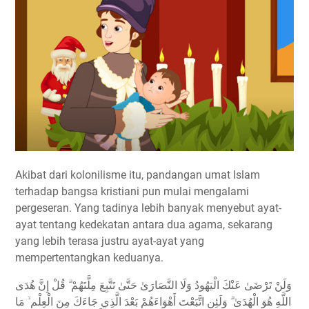
Akibat dari kolonilisme itu, pandangan umat Islam
terhadap bangsa kristiani pun mulai mengalami
pergeseran. Yang tadinya lebih banyak menyebut ayat-
ayat tentang kedekatan antara dua agama, sekarang
yang lebih terasa justru ayat-ayat yang
mempertentangkan keduanya.
وَلَنْ تَرْضَىٰ عَنْكَ الْيَهُودُ وَلَا النَّصَارَىٰ حَتَّىٰ تَتَّبِعَ مِلَّتَهُمْ ۗ قُلْ إِنَّ هُدَى
اللَّهِ هُوَ الْهُدَىٰ ۗ وَلَئِنِ اتَّبَعْتَ أَهْوَاءَهُمْ بَعْدَ الَّذِي جَاءَكَ مِنَ الْعِلْمِ ۙ مَا