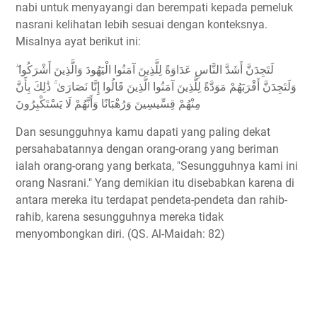
nabi untuk menyayangi dan berempati kepada pemeluk
nasrani kelihatan lebih sesuai dengan konteksnya.
Misalnya ayat berikut ini:
لَتَجِدَنَّ أَشَدَّ النَّاسِ عَدَاوَةً لِلَّذِينَ آمَنُوا الْيَهُودَ وَالَّذِينَ أَشْرَكُوا ۖ
وَلَتَجِدَنَّ أَقْرَبَهُمْ مَوَدَّةً لِلَّذِينَ آمَنُوا الَّذِينَ قَالُوا إِنَّا نَصَارَىٰ ۚ ذَٰلِكَ بِأَنَّ
مِنْهُمْ قِسِّيسِينَ وَرُهْبَانًا وَأَنَّهُمْ لَا يَسْتَكْبِرُونَ
Dan sesungguhnya kamu dapati yang paling dekat
persahabatannya dengan orang-orang yang beriman
ialah orang-orang yang berkata, "Sesungguhnya kami ini
orang Nasrani." Yang demikian itu disebabkan karena di
antara mereka itu terdapat pendeta-pendeta dan rahib-
rahib, karena sesungguhnya mereka tidak
menyombongkan diri. (QS. Al-Maidah: 82)