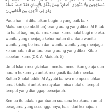
مُسَافِحِينَ وَلَا مُتَّخِذِي أَخْدَانٍ ۗ وَمَنْ يَكْفُرْ بِالْإِيمَانِ فَقَدْ حَبِطَ عَمَلُهُ
وَهُوَ فِي الْآخِرَةِ مِنَ الْخَاسِرِينَ
Pada hari ini dihalalkan bagimu yang baik-baik.
Makanan (sembelihan) orang-orang yang diberi Al-Kitab
itu halal bagimu, dan makanan kamu halal bagi mereka.
wanita yang menjaga kehormatan di antara wanita-
wanita yang beriman dan wanita-wanita yang menjaga
kehormatan di antara orang-orang yang diberi Kitab
sebelum kamu(QS. Al-Maidah: 5)
Umat Islam mengizinkan mereka mendirikan geraja dan
haram hukumnya untuk mengusik ibadah mereka.
Sultan Shalahuddin Al-Ayyubi bahwa mempersilahkan
umat kristiani untuk merayakan misa natal di tempat-
tempat yang dianggap bersejarah.
Semua itu adalah gambaran suasana kerukunan umat
beragama yang sesungguhnya, hasil dari kemajuan