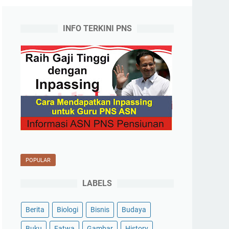
INFO TERKINI PNS
POPULAR
LABELS
Berita
Biologi
Bisnis
Budaya
Buku
Fatwa
Gambar
History