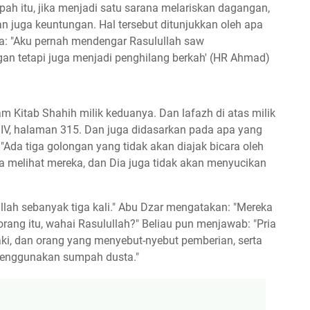
ah itu, jika menjadi satu sarana melariskan dagangan,
n juga keuntungan. Hal tersebut ditunjukkan oleh apa
ta: "Aku pernah mendengar Rasulullah saw
an tetapi juga menjadi penghilang berkah' (HR Ahmad)
am Kitab Shahih milik keduanya. Dan lafazh di atas milik
ilid IV, halaman 315. Dan juga didasarkan pada apa yang
 "Ada tiga golongan yang tidak akan diajak bicara oleh
Dia melihat mereka, dan Dia juga tidak akan menyucikan
llah sebanyak tiga kali." Abu Dzar mengatakan: "Mereka
rang itu, wahai Rasulullah?" Beliau pun menjawab: "Pria
i, dan orang yang menyebut-nyebut pemberian, serta
enggunakan sumpah dusta."