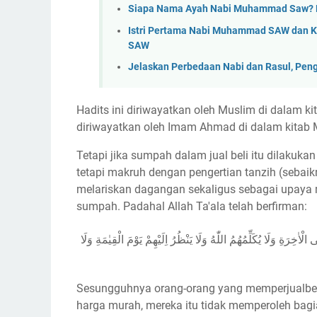
Siapa Nama Ayah Nabi Muhammad Saw? N
Istri Pertama Nabi Muhammad SAW dan Ki
SAW
Jelaskan Perbedaan Nabi dan Rasul, Pen
Hadits ini diriwayatkan oleh Muslim di dalam ki
diriwayatkan oleh Imam Ahmad di dalam kitab
Tetapi jika sumpah dalam jual beli itu dilaku
tetapi makruh dengan pengertian tanzih (sebaik
melariskan dagangan sekaligus sebagai upaya
sumpah. Padahal Allah Ta'ala telah berfirman:
 الْاٰخِرَةِ وَلَا يُكَلِّمُهُمُ اللّٰهُ وَلَا يَنْظُرُ اِلَيْهِمْ يَوْمَ الْقِيٰمَةِ وَلَا
Sesungguhnya orang-orang yang memperjualbel
harga murah, mereka itu tidak memperoleh bagia