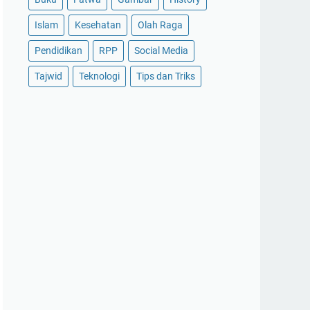
Islam
Kesehatan
Olah Raga
Pendidikan
RPP
Social Media
Tajwid
Teknologi
Tips dan Triks